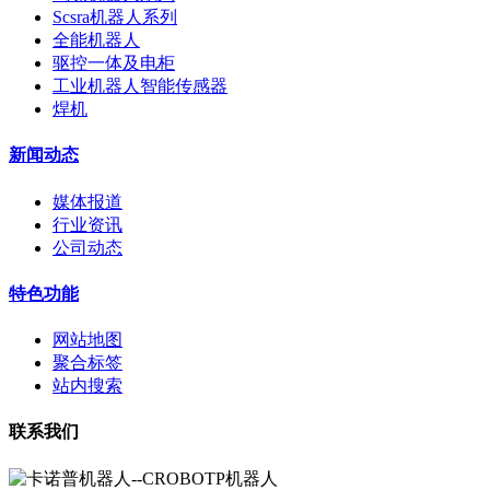
Scsra机器人系列
全能机器人
驱控一体及电柜
工业机器人智能传感器
焊机
新闻动态
媒体报道
行业资讯
公司动态
特色功能
网站地图
聚合标签
站内搜索
联系我们