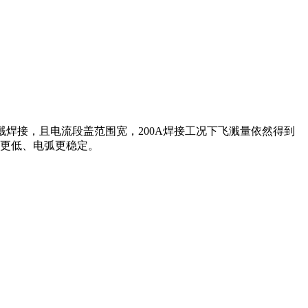
飞溅焊接，且电流段盖范围宽，200A焊接工况下飞溅量依然得到
飞溅更低、电弧更稳定。