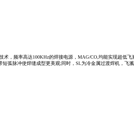
，频率高达100KHz的焊接电源，MAG/CO,均能实现超低
0A自带短弧脉冲使焊缝成型更美观;同时，SL为冷金属过渡焊机，